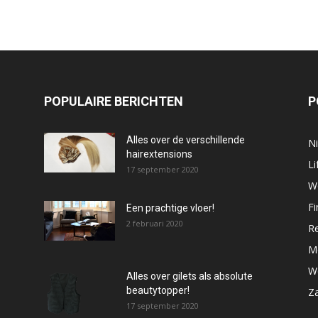
POPULAIRE BERICHTEN
P
Alles over de verschillende
N
hairextensions
Li
17 september 2020
W
Fi
Een prachtige vloer!
2 februari 2020
R
M
W
Alles over gilets als absolute
beautytopper!
Za
17 september 2020