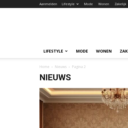
Aanmelden
Lifestyle
Mode
Wonen
Zakelijk
LIFESTYLE
MODE
WONEN
ZAK
Home
Nieuws
Pagina 2
NIEUWS