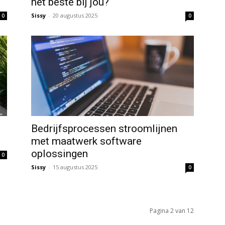
het beste bij jou?
Sissy
-
20 augustus 2025
0
0
Bedrijfsprocessen stroomlijnen
met maatwerk software
oplossingen
0
Sissy
-
15 augustus 2025
0
Pagina 2 van 12