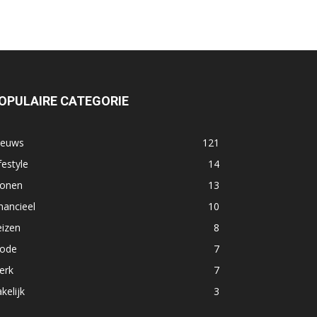
OPULAIRE CATEGORIE
ieuws
121
festyle
14
onen
13
nancieel
10
eizen
8
ode
7
erk
7
kelijk
3