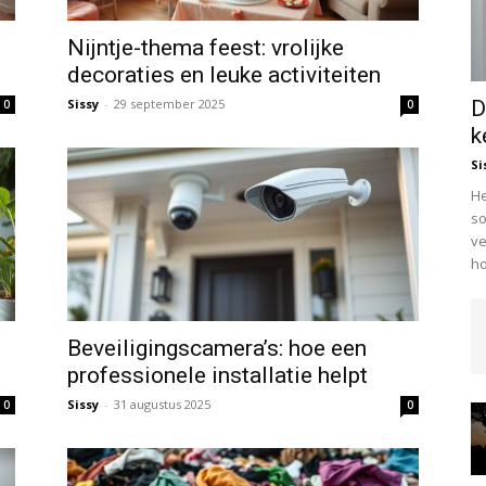
Nijntje-thema feest: vrolijke
decoraties en leuke activiteiten
Sissy
-
29 september 2025
D
0
0
k
Si
He
so
ve
ho
Beveiligingscamera’s: hoe een
professionele installatie helpt
Sissy
-
31 augustus 2025
0
0