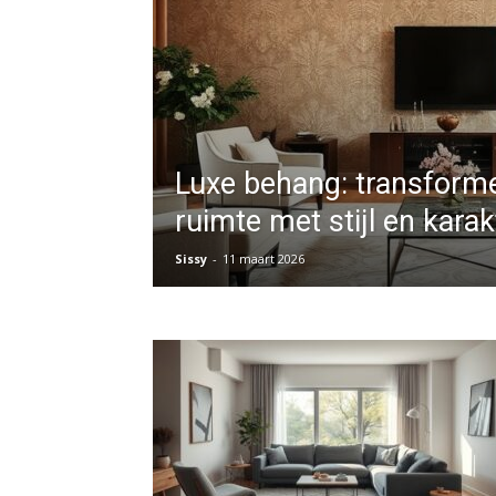
Luxe behang: transforme
ruimte met stijl en karak
Sissy
-
11 maart 2026