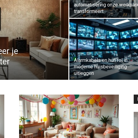
automatisering onze werkple
transformeert
er je
ter
Alarmkabels en hun rol in
moderne huisbeveiliging
uitleggen