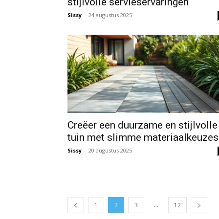
stijlvolle servieservaringen
Sissy
-
24 augustus 2025
Creëer een duurzame en stijlvolle
tuin met slimme materiaalkeuzes
Sissy
-
20 augustus 2025
...
1
2
3
12