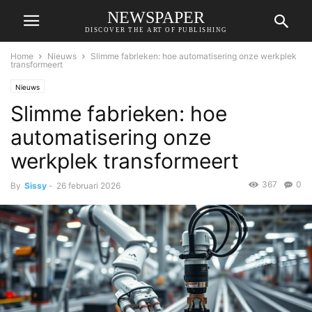
NEWSPAPER
DISCOVER THE ART OF PUBLISHING
Home
Nieuws
Slimme fabrieken: hoe automatisering onze werkplek
transformeert
Nieuws
Slimme fabrieken: hoe
automatisering onze
werkplek transformeert
367
0
By
Sissy
-
26 februari 2026