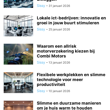
Sissy
-
31 januari 2026
Lokale ict-bedrijven: innovatie en
groei in jouw buurt stimuleren
Sissy
-
25 januari 2026
Waarom een allrisk
motorverzekering kiezen bij
Combi Motors
Sissy
-
13 januari 2026
Flexibele werkplekken en slimme
technologie voor meer
productiviteit
Sissy
-
10 januari 2026
Slimme en duurzame manieren
om je huis warm te houden