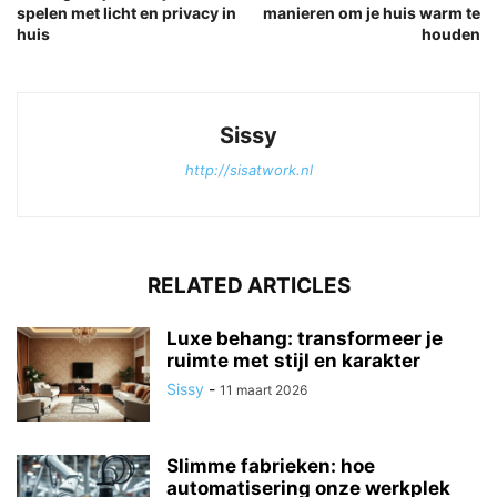
spelen met licht en privacy in
manieren om je huis warm te
huis
houden
Sissy
http://sisatwork.nl
RELATED ARTICLES
Luxe behang: transformeer je
ruimte met stijl en karakter
Sissy
-
11 maart 2026
Slimme fabrieken: hoe
automatisering onze werkplek