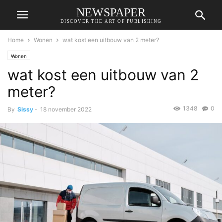
NEWSPAPER
DISCOVER THE ART OF PUBLISHING
Home
Wonen
wat kost een uitbouw van 2 meter?
Wonen
wat kost een uitbouw van 2
meter?
1348
0
By
Sissy
-
18 november 2022