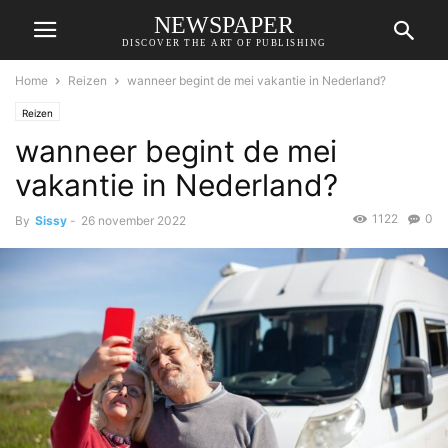
NEWSPAPER
DISCOVER THE ART OF PUBLISHING
Home
Reizen
wanneer begint de mei vakantie in Nederland?
Reizen
wanneer begint de mei
vakantie in Nederland?
1122
0
By
Sissy
-
26 november 2022