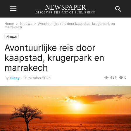
NEWSPAPER
DISCOVER THE ART OF PUBLISHING
Home
Nieuws
Avontuurlijke reis door kaapstad, krugerpark en
marrakech
Nieuws
Avontuurlijke reis door
kaapstad, krugerpark en
marrakech
431
0
By
Sissy
-
31 oktober 2025