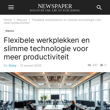
NEWSPAPER
DISCOVER THE ART OF PUBLISHING
Home
Nieuws
Flexibele werkplekken en slimme technologie voor
meer productiviteit
Nieuws
Flexibele werkplekken en
slimme technologie voor
meer productiviteit
497
0
By
Sissy
-
10 januari 2026