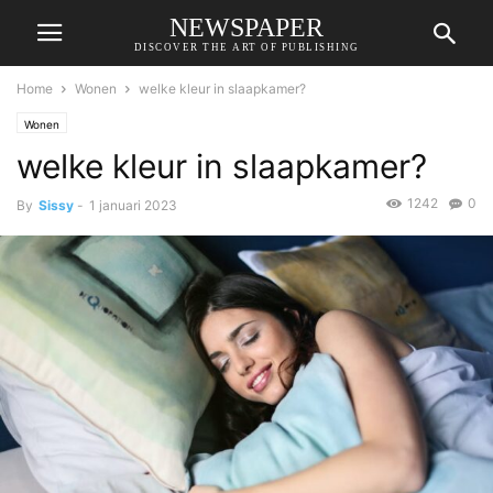
NEWSPAPER
DISCOVER THE ART OF PUBLISHING
Home
Wonen
welke kleur in slaapkamer?
Wonen
welke kleur in slaapkamer?
1242
0
By
Sissy
-
1 januari 2023