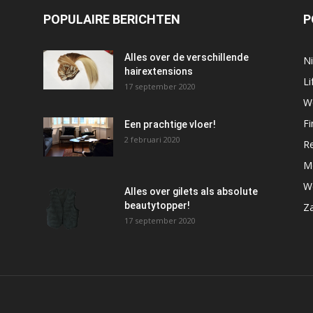
POPULAIRE BERICHTEN
P
Alles over de verschillende
N
hairextensions
Li
17 september 2020
W
Fi
Een prachtige vloer!
2 februari 2020
R
M
W
Alles over gilets als absolute
beautytopper!
Za
17 september 2020