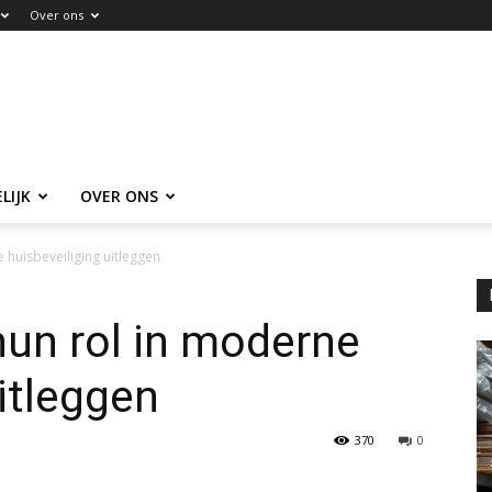
Over ons
LIJK
OVER ONS
 huisbeveiliging uitleggen
un rol in moderne
itleggen
370
0