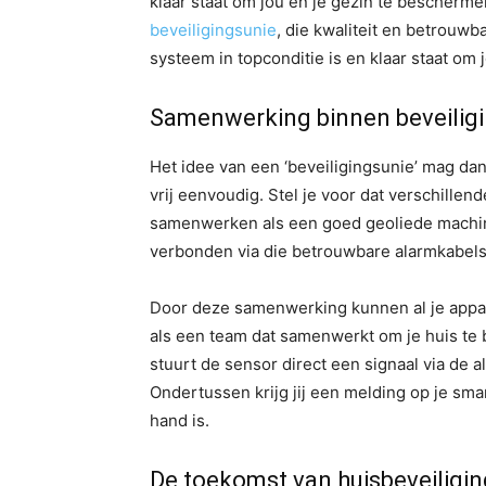
klaar staat om jou en je gezin te bescherme
beveiligingsunie
, die kwaliteit en betrouwba
systeem in topconditie is en klaar staat om
Samenwerking binnen beveilig
Het idee van een ‘beveiligingsunie’ mag dan
vrij eenvoudig. Stel je voor dat verschillen
samenwerken als een goed geoliede machine
verbonden via die betrouwbare alarmkabels
Door deze samenwerking kunnen al je appara
als een team dat samenwerkt om je huis te
stuurt de sensor direct een signaal via de 
Ondertussen krijg jij een melding op je sm
hand is.
De toekomst van huisbeveiligin