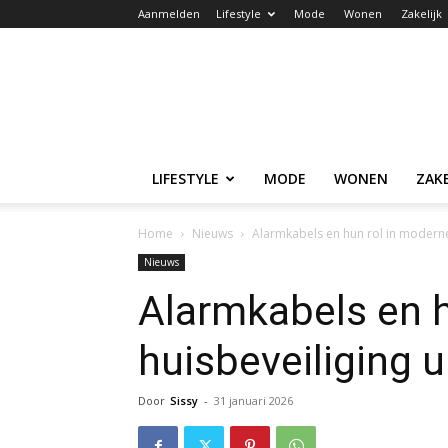
Aanmelden
Lifestyle
Mode
Wonen
Zakelijk
LIFESTYLE
MODE
WONEN
ZAKE
Home
Nieuws
Alarmkabels en hun rol in moderne
Nieuws
Alarmkabels en h
huisbeveiliging u
Door
Sissy
-
31 januari 2026