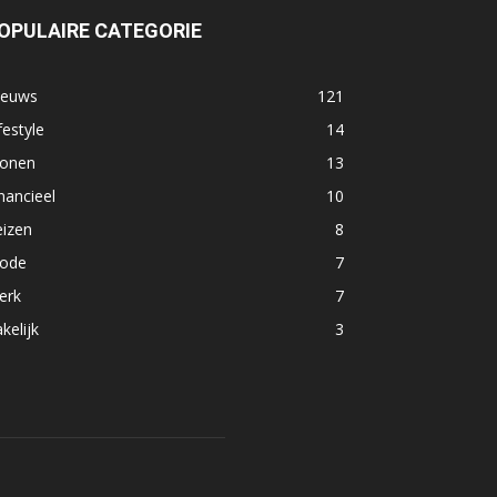
OPULAIRE CATEGORIE
ieuws
121
festyle
14
onen
13
nancieel
10
eizen
8
ode
7
erk
7
kelijk
3