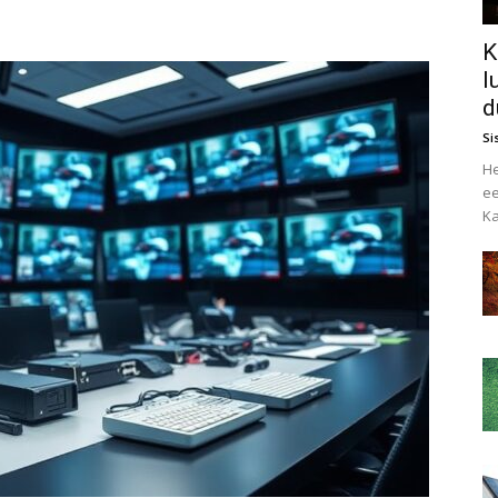
K
l
d
Si
He
ee
Ka