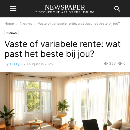
NEWSPAPER
DISCOVER THE ART OF PUBLISHING
Home
Nieuws
Vaste of variabele rente: wat past het beste bij jou?
Nieuws
Vaste of variabele rente: wat
past het beste bij jou?
356
0
By
Sissy
-
20 augustus 2025