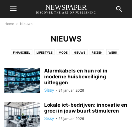
NEWSPAPER
DISCOVER THE ART OF PUBLISHING
Home
Nieuws
NIEUWS
FINANCIEEL
LIFESTYLE
MODE
NIEUWS
REIZEN
WERK
WONEN
ZAKELIJK
Alarmkabels en hun rol in
moderne huisbeveiliging
uitleggen
Sissy
-
31 januari 2026
Lokale ict-bedrijven: innovatie en
groei in jouw buurt stimuleren
Sissy
-
25 januari 2026