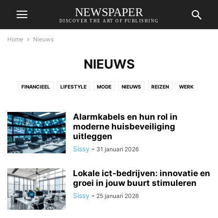
NEWSPAPER
DISCOVER THE ART OF PUBLISHING
Home
Nieuws
NIEUWS
FINANCIEEL
LIFESTYLE
MODE
NIEUWS
REIZEN
WERK
WONEN
ZAKELIJK
Alarmkabels en hun rol in
moderne huisbeveiliging
uitleggen
Sissy
-
31 januari 2026
Lokale ict-bedrijven: innovatie en
groei in jouw buurt stimuleren
Sissy
-
25 januari 2026