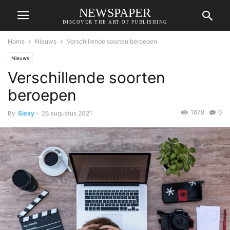
NEWSPAPER
DISCOVER THE ART OF PUBLISHING
Home
Nieuws
Verschillende soorten beroepen
Nieuws
Verschillende soorten
beroepen
1678
0
By
Sissy
-
26 augustus 2021