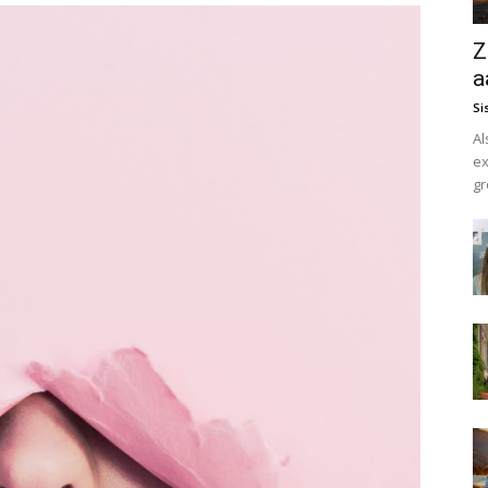
Z
a
Si
Al
ex
gr