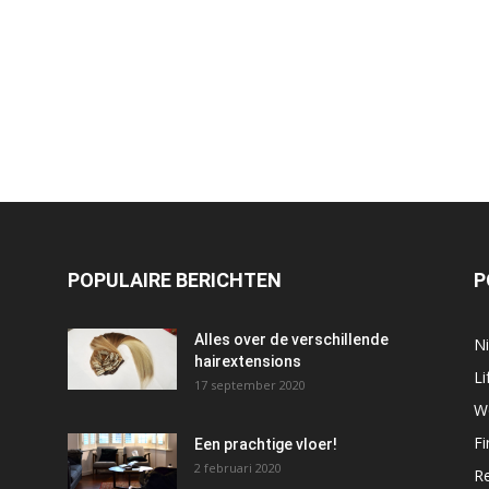
POPULAIRE BERICHTEN
P
Alles over de verschillende
N
hairextensions
Li
17 september 2020
W
Fi
Een prachtige vloer!
2 februari 2020
R