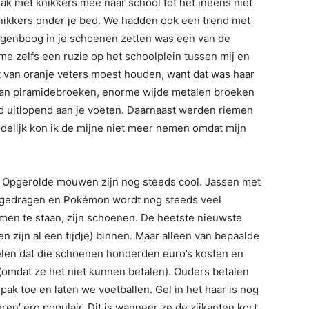
zak met knikkers mee naar school tot het ineens niet
knikkers onder je bed. We hadden ook een trend met
regenboog in je schoenen zetten was een van de
 me zelfs een ruzie op het schoolplein tussen mij en
et van oranje veters moest houden, want dat was haar
 van piramidebroeken, enorme wijde metalen broeken
jd uitlopend aan je voeten. Daarnaast werden riemen
delijk kon ik de mijne niet meer nemen omdat mijn
. Opgerolde mouwen zijn nog steeds cool. Jassen met
 gedragen en Pokémon wordt nog steeds veel
omen te staan, zijn schoenen. De heetste nieuwste
en zijn al een tijdje) binnen. Maar alleen van bepaalde
elen dat die schoenen honderden euro’s kosten en
 (omdat ze het niet kunnen betalen). Ouders betalen
pak toe en laten we voetballen. Gel in het haar is nog
ren’ erg populair. Dit is wanneer ze de zijkanten kort