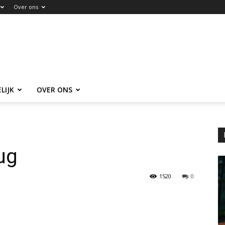
Over ons
LIJK
OVER ONS
ug
1520
0