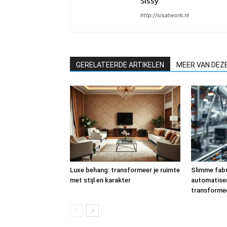
Sissy
http://sisatwork.nl
GERELATEERDE ARTIKELEN
MEER VAN DEZ
Luxe behang: transformeer je ruimte
Slimme fabr
met stijl en karakter
automatise
transforme