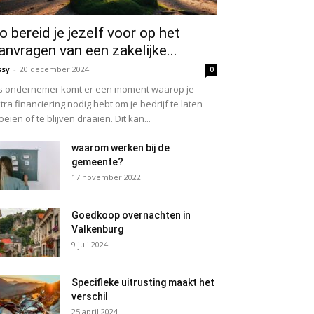
o bereid je jezelf voor op het
anvragen van een zakelijke...
ssy
-
20 december 2024
0
s ondernemer komt er een moment waarop je
tra financiering nodig hebt om je bedrijf te laten
oeien of te blijven draaien. Dit kan...
waarom werken bij de
gemeente?
17 november 2022
Goedkoop overnachten in
Valkenburg
9 juli 2024
Specifieke uitrusting maakt het
verschil
25 april 2024