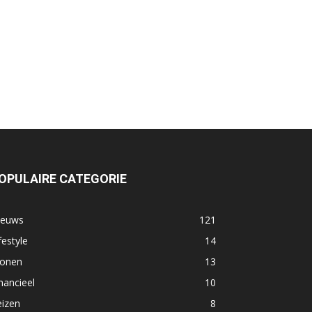
OPULAIRE CATEGORIE
ieuws
121
festyle
14
onen
13
nancieel
10
eizen
8