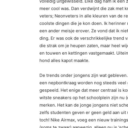
volledig uitgewisseld. Elke dag nam ik een 
meer cool was. Dan verdwijnt die zak met 
veters; Neonveters in alle kleuren van de 
coolste dingen die je kon doen. Ik herinner
een ander meisje erover. Ze vond dat ik ni
ding. Er was ook de verschrikkelijke trend
die strak om je heupen zaten, maar heel wi
en touwen en kettingen vastgemaakt. Uitein
hond alles kapot maakte.
De trends onder jongens zijn wat gebleven
een nepbontkraag worden nog steeds veel
gespeeld. Het enige dat meer centraal is k
witste sneakers op het schoolplein zijn nu (
merken. Het kan de jonge jongens niet sch
zelfs studenten geven er geen geld aan uit
toch! Nike Airmax, voeg een nieuw trainings
(soms te zwaar) aanwezig, alleen nu is ‘sche