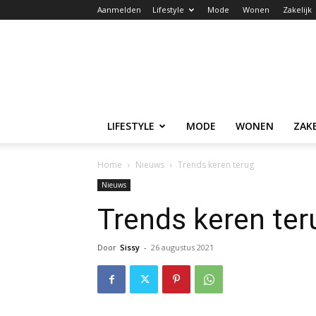
Aanmelden
Lifestyle
Mode
Wonen
Zakelijk
LIFESTYLE
MODE
WONEN
ZAKE
Home
Nieuws
Trends keren terug
Nieuws
Trends keren ter
Door
Sissy
-
26 augustus 2021