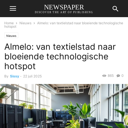
NEWSPAPER
DISCOVER THE ART OF PUBLISHING
Home
Nieuws
Almelo: van textielstad naar bloeiende technologische
hotspot
Nieuws
Almelo: van textielstad naar
bloeiende technologische
hotspot
865
0
By
Sissy
-
22 juli 2025