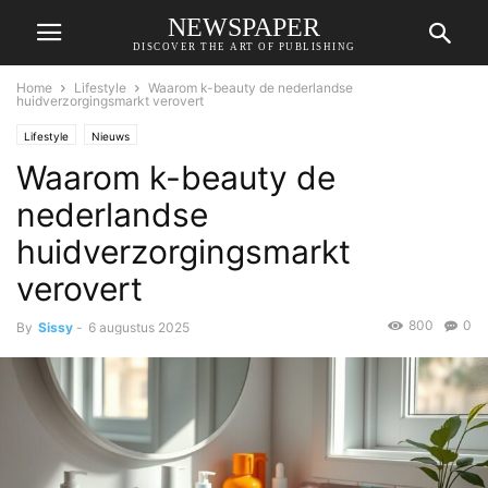
NEWSPAPER
DISCOVER THE ART OF PUBLISHING
Home
Lifestyle
Waarom k-beauty de nederlandse
huidverzorgingsmarkt verovert
Lifestyle
Nieuws
Waarom k-beauty de
nederlandse
huidverzorgingsmarkt
verovert
800
0
By
Sissy
-
6 augustus 2025