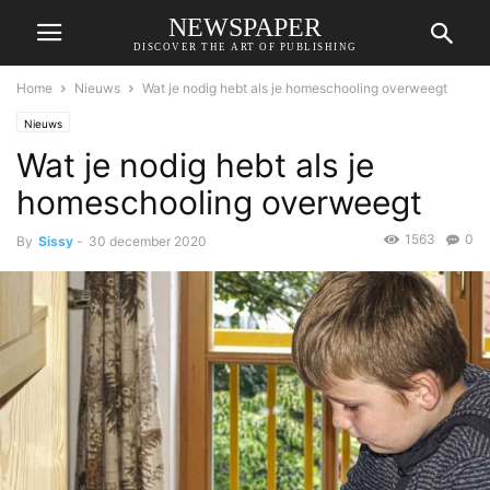
NEWSPAPER
DISCOVER THE ART OF PUBLISHING
Home
Nieuws
Wat je nodig hebt als je homeschooling overweegt
Nieuws
Wat je nodig hebt als je
homeschooling overweegt
1563
0
By
Sissy
-
30 december 2020