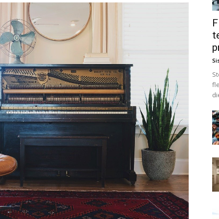
F
t
p
Si
St
fl
di