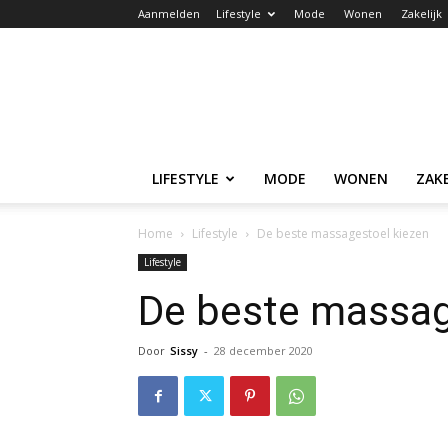
Aanmelden
Lifestyle
Mode
Wonen
Zakelijk
LIFESTYLE
MODE
WONEN
ZAKE
Home
Lifestyle
De beste massagestoel kiezen
Lifestyle
De beste massag
Door
Sissy
-
28 december 2020