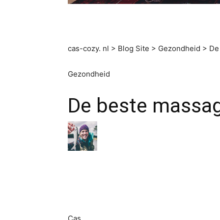
cas-cozy. nl
>
Blog Site
>
Gezondheid
>
De
Gezondheid
De beste massag
Gepost
door
Cas.