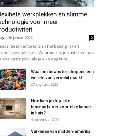
lexibele werkplekken en slimme
echnologie voor meer
roductiviteit
ssy
-
10 januari 2026
0
eeds meer kantoren zien het belang in van
exibele werkplekken. Waarom zou je vastzitten aan
e ene vaste plek, als je elke dag kunt...
Waarom bewuster shoppen een
wereld van verschil maakt
27 augustus 2025
Hoe kies je de juiste
laminaatvloer voor elke kamer
in huis?
4 november 2024
Vulkanen van midden-amerika: