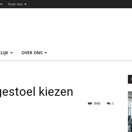
Over ons
LIJK
OVER ONS
estoel kiezen
1843
0