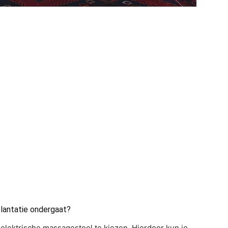
lantatie ondergaat?
 elektrische massagestoel te kiezen. Hierdoor kun je