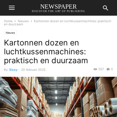
NEWSPAPER
DISCOVER THE ART OF PUBLISHING
Home
Nieuws
Kartonnen dozen en luchtkussenmachines: praktisch
en duurzaam
Nieuws
Kartonnen dozen en
luchtkussenmachines:
praktisch en duurzaam
557
0
By
Sissy
-
20 februari 2025